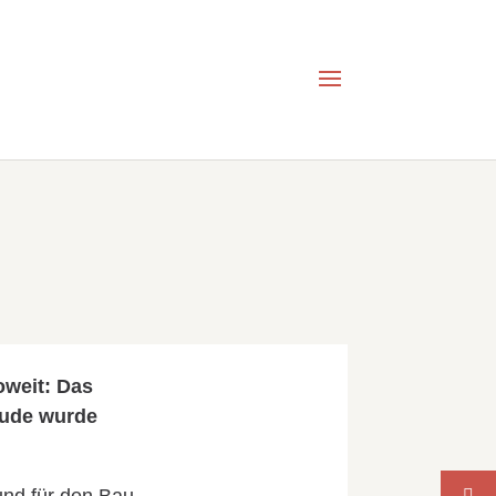
oweit: Das
äude wurde