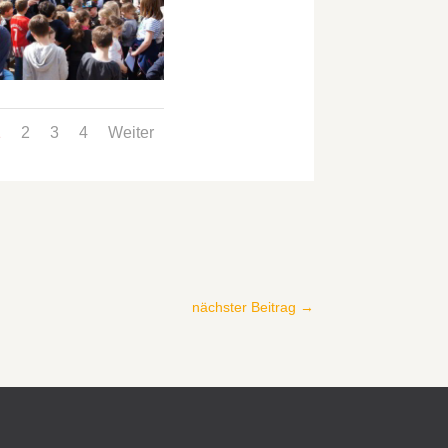
1
2
3
4
Weiter
nächster Beitrag
→